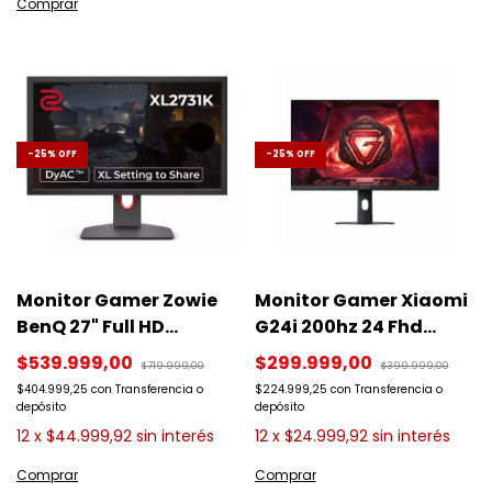
-
25
%
OFF
-
25
%
OFF
Monitor Gamer Zowie
Monitor Gamer Xiaomi
BenQ 27" Full HD
G24i 200hz 24 Fhd
XL2731K 165hz TN
Color Negro 2026
$539.999,00
$299.999,00
$719.999,00
$399.999,00
$404.999,25
con
Transferencia o
$224.999,25
con
Transferencia o
depósito
depósito
12
x
$44.999,92
sin interés
12
x
$24.999,92
sin interés
Comparar