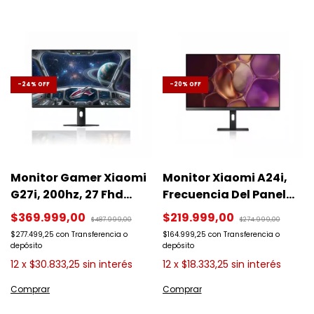
-
24
%
OFF
-
20
%
OFF
Monitor Gamer Xiaomi
Monitor Xiaomi A24i,
G27i, 200hz, 27 Fhd
Frecuencia Del Panel
Color Negro Negro
(max.) 144hz, 24
$369.999,00
$219.999,00
$487.999,00
$274.999,00
Pulgadas, Resolucion
$277.499,25
con
Transferencia o
$164.999,25
con
Transferencia o
1920 X 1080 Fhd, Color
depósito
depósito
Negro 2026
12
x
$30.833,25
sin interés
12
x
$18.333,25
sin interés
Comparar