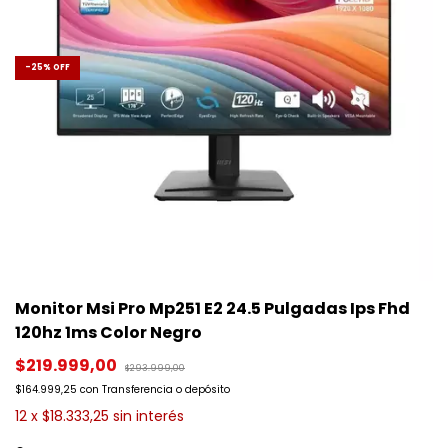
-
25
%
OFF
Monitor Msi Pro Mp251 E2 24.5 Pulgadas Ips Fhd
120hz 1ms Color Negro
$219.999,00
$293.999,00
$164.999,25
con
Transferencia o depósito
12
x
$18.333,25
sin interés